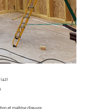
 (42)
s
ion et maîtrise d’œuvre