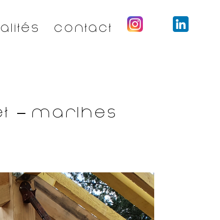
alités
Contact
et – Marlhes