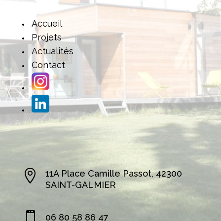
Accueil
Projets
Actualités
Contact

11A Place Camille Passot, 42300
SAINT-GALMIER

06 80 58 86 47