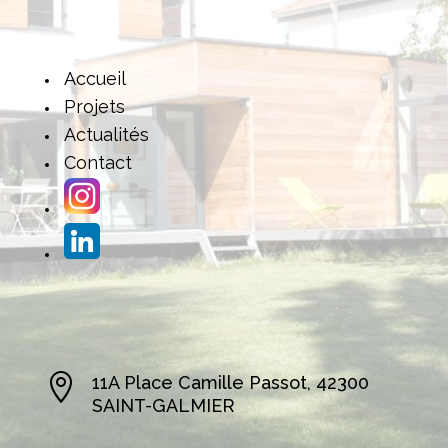
Accueil
Projets
Actualités
Contact

11A Place Camille Passot, 42300
SAINT-GALMIER