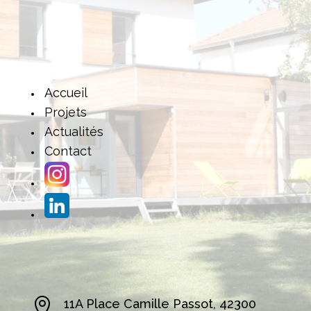
Accueil
Projets
Actualités
Contact

11A Place Camille Passot, 42300