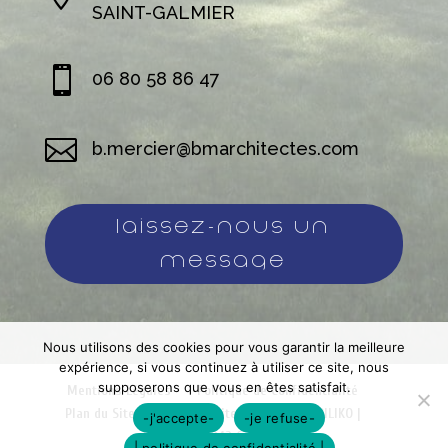
SAINT-GALMIER

06 80 58 86 47

b.mercier@bmarchitectes.com
Laissez-nous un
message
Nous utilisons des cookies pour vous garantir la meilleure
expérience, si vous continuez à utiliser ce site, nous
supposerons que vous en êtes satisfait.
Mentions Légales
Politique de Confidentialité
Plan du Site
Création Site Internet | WEBILIKO |
-j'accepte-
-je refuse-
Webdesign 842 Concept
| politique de confidentialité |