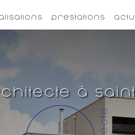
alisations
Prestations
Actu
chitecte à Sain