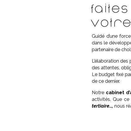
Fait
votre
Guidé d’une force
dans le développe
partenaire de choi
L’élaboration des 
des attentes, oblig
Le budget fixé par
de ce dernier.
Notre
cabinet d’
activités. Que ce
tertiaire…,
nous réa