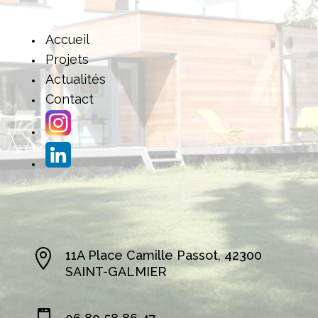
Accueil
Projets
Actualités
Contact

11A Place Camille Passot, 42300
SAINT-GALMIER