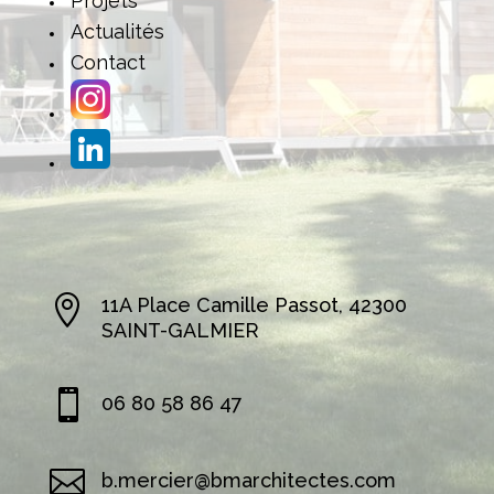
Projets
Actualités
Contact

11A Place Camille Passot, 42300
SAINT-GALMIER

06 80 58 86 47

b.mercier@bmarchitectes.com