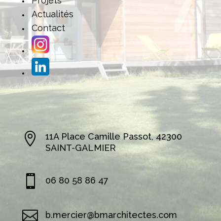
Projets
Actualités
Contact

11A Place Camille Passot, 42300
SAINT-GALMIER

06 80 58 86 47

b.mercier@bmarchitectes.com