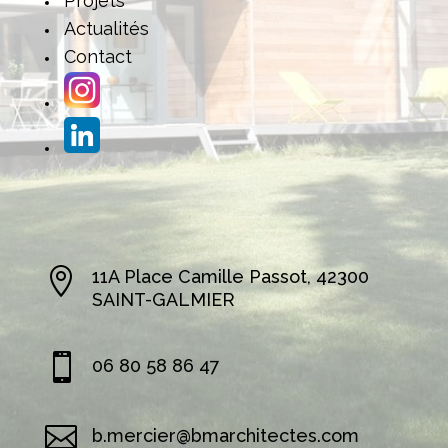
Projets
Actualités
Contact

11A Place Camille Passot, 42300
SAINT-GALMIER

06 80 58 86 47

b.mercier@bmarchitectes.com