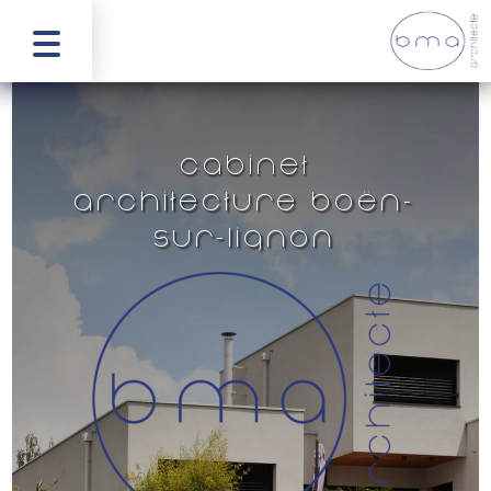
Cabinet
architecture Boën-
sur-Lignon