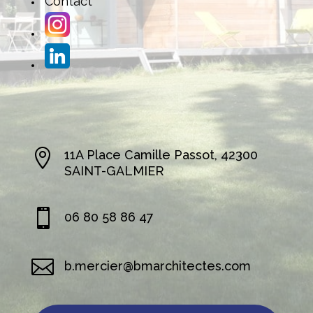
Contact

11A Place Camille Passot, 42300
SAINT-GALMIER

06 80 58 86 47

b.mercier@bmarchitectes.com