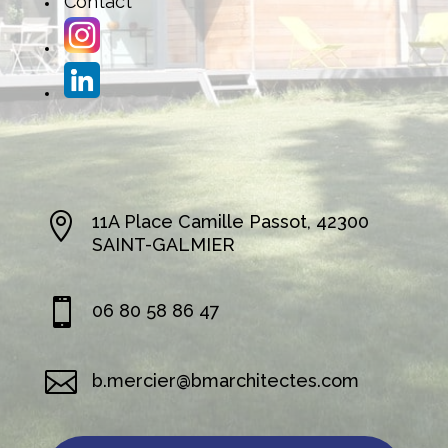
Contact

11A Place Camille Passot, 42300
SAINT-GALMIER

06 80 58 86 47

b.mercier@bmarchitectes.com