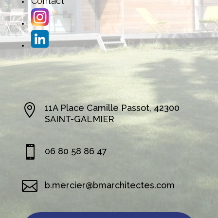
Contact

11A Place Camille Passot, 42300
SAINT-GALMIER

06 80 58 86 47

b.mercier@bmarchitectes.com