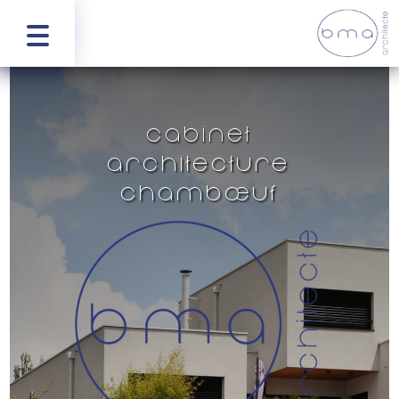
Cabinet
architecture
Chambœuf