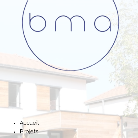
Accueil
Projets