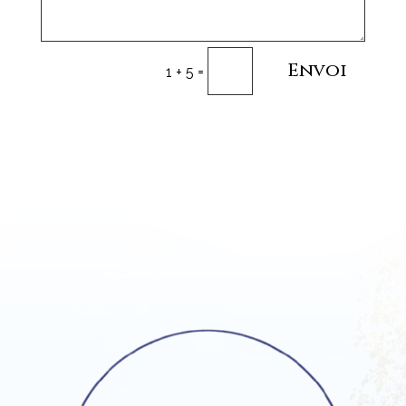
Envoi
=
1 + 5