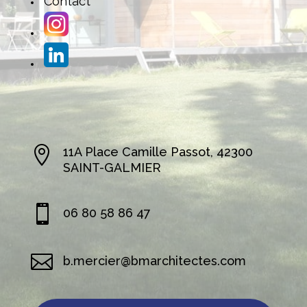
Contact

11A Place Camille Passot, 42300
SAINT-GALMIER

06 80 58 86 47

b.mercier@bmarchitectes.com