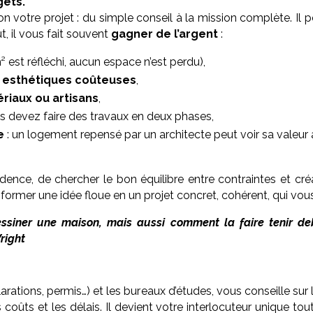
gets.
tre projet : du simple conseil à la mission complète. Il p
t, il vous fait souvent
gagner de l’argent
:
 est réfléchi, aucun espace n’est perdu),
u esthétiques coûteuses
,
riaux ou artisans
,
s devez faire des travaux en deux phases,
e
: un logement repensé par un architecte peut voir sa valeu
idence, de chercher le bon équilibre entre contraintes et cré
sformer une idée floue en un projet concret, cohérent, qui vo
ssiner une maison, mais aussi comment la faire tenir deb
right
arations, permis…) et les bureaux d’études, vous conseille sur
les coûts et les délais. Il devient votre interlocuteur unique t