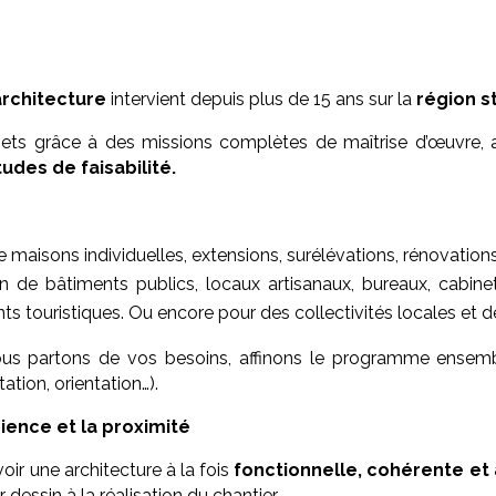
architecture
intervient depuis plus de 15 ans sur la
région s
s grâce à des missions complètes de maîtrise d’œuvre, 
udes de faisabilité.
de maisons individuelles, extensions, surélévations, rénovatio
ion de bâtiments publics, locaux artisanaux, bureaux, cabin
touristiques. Ou encore pour des collectivités locales et de
us partons de vos besoins, affinons le programme ensemb
ation, orientation…).
rience et la proximité
ir une architecture à la fois
fonctionnelle, cohérente e
ssin à la réalisation du chantier.