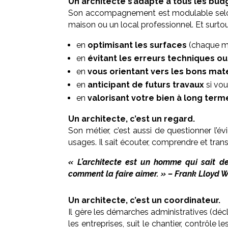
Un architecte s’adapte à tous les bud
Son accompagnement est modulable selon vo
maison ou un local professionnel. Et surtou
en
optimisant les surfaces
(chaque m²
en
évitant les erreurs techniques o
en
vous orientant vers les bons maté
en
anticipant de futurs travaux
si vou
en
valorisant votre bien à long term
Un architecte, c’est un regard.
Son métier, c’est aussi de questionner l’év
usages. Il sait écouter, comprendre et tran
« L’architecte est un homme qui sait de
comment la faire aimer. » – Frank Lloyd W
Un architecte, c’est un coordinateur.
Il gère les démarches administratives (décl
les entreprises, suit le chantier, contrôle 