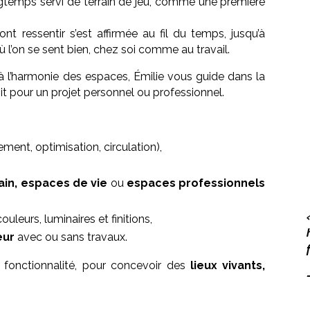
ongtemps servi de terrain de jeu, comme une première
font ressentir s’est affirmée au fil du temps, jusqu’à
 l’on se sent bien, chez soi comme au travail.
t à l’harmonie des espaces, Émilie vous guide dans la
oit pour un projet personnel ou professionnel.
ment, optimisation, circulation),
bain, espaces de vie
ou
espaces professionnels
ouleurs, luminaires et finitions,
eur
avec ou sans travaux.
 fonctionnalité, pour concevoir des
lieux vivants,