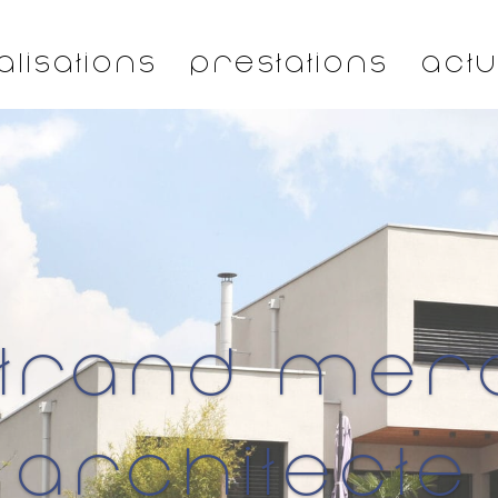
alisations
Prestations
Actu
trand Mer
Architecte