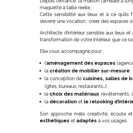
Depuis l’enfance, la maison familiale a l
maquette à taille réelle.
Cette sensibilité aux lieux et à ce qu’ils 
devenir une vocation : créer des espaces où
Architecte d’intérieur sensible aux lieux e
transformation de votre intérieur, que ce s
Elle vous accompagne pour :
l’
aménagement des espaces
(agence
la
création de mobilier sur-mesure
,
la conception de
cuisines, salles de 
(gîtes, bureaux, restaurants…),
le
choix des matériaux
, revêtements, c
la
décoration
et
le relooking d’intéri
Son approche mêle créativité, écoute et
esthétiques
et
adaptés
à vos usages.