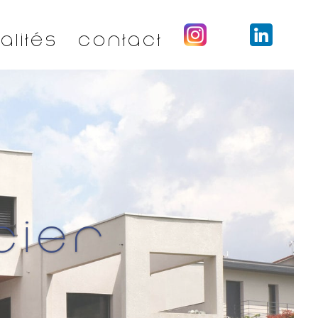
alités
Contact
cier